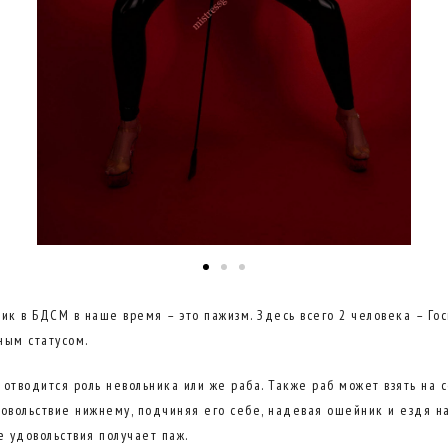
к в БДСМ в наше время – это пажизм. Здесь всего 2 человека – Гос
ным статусом.
му отводится роль невольника или же раба. Также раб может взять н
удовольствие нижнему, подчиняя его себе, надевая ошейник и ездя 
 удовольствия получает паж.