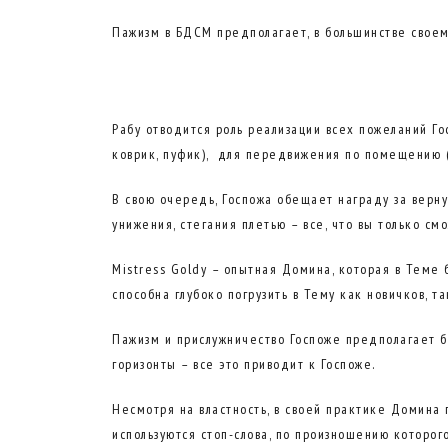
Пажизм в БДСМ предполагает, в большинстве своем
Рабу отводится роль реализации всех пожеланий Го
коврик, пуфик), для передвижения по помещению (
В свою очередь, Госпожа обещает награду за верну
унижения, стегания плетью – все, что вы только см
Mistress Goldy – опытная Домина, которая в Теме 
способна глубоко погрузить в Тему как новичков, т
Пажизм и прислужничество Госпоже предполагает б
горизонты – все это приводит к Госпоже.
Несмотря на властность, в своей практике Домина 
используются стоп-слова, по произношению которог