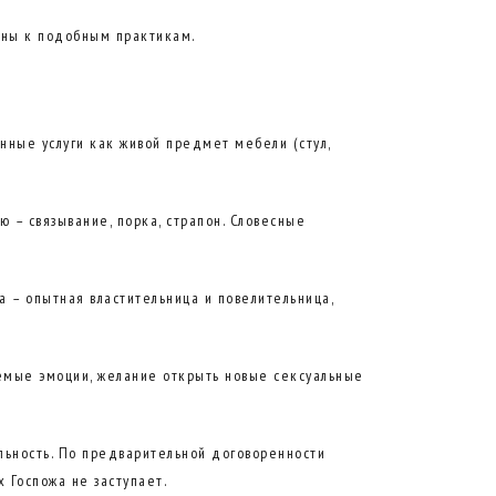
нны к подобным практикам.
нные услуги как живой предмет мебели (стул,
 – связывание, порка, страпон. Словесные
а – опытная властительница и повелительница,
аемые эмоции, желание открыть новые сексуальные
льность. По предварительной договоренности
 Госпожа не заступает.