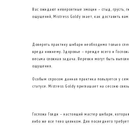
Вас ожидают невероятные эмоции – стыд, грусть, гн
ощущений, Mistress Goldy знает, как доставить вам
Доверять практику шибари необходимо только спец
вреда нижнему. Здоровье – прежде всего и Госпожа
весьма сложная задача. Веревки могут быть выпол
ощущения.
Особым спросом данная практика пользуется у се
статусе. Mistress Goldy приглашает на сессию свя
Госпожа Голди – настоящий мастер шибари, которая
либо же все тело целиком. Для последнего требует