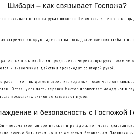
Шибари – как связывает Госпожа?
го затягивает петлю на руках нижнего. Петля затягивается, а концы, 
тля «стремя», которую надевают на ноги. Далее пленник сгибает но
траненных практик. Петля продевается через левую руку, после чего
ется, и аналогичные действия происходят со второй рукой.
го раба – пленник должен скрестить лодыжки, после чего они связыв
колен. Оставшуюся часть веревки Мастер пропускает между ног и спу
осле нескольких витков ее связывают в узел.
аждение и безопасность с Госпожой 
и – весьма сложная эротическая игра. Здесь нет места дилетантск
ание должно быть тугим, но, в то же время, безопасным. Пленника н