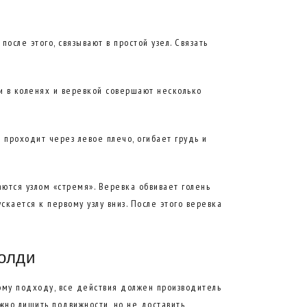
после этого, связывают в простой узел. Связать
ги в коленях и веревкой совершают несколько
 проходит через левое плечо, огибает грудь и
аются узлом «стремя». Веревка обвивает голень
скается к первому узлу вниз. После этого веревка
Голди
ому подходу, все действия должен производитель
ужно лишить подвижности, но не доставить