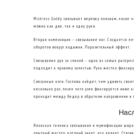
Mistress Goldy связывает веревку пополам, после че
можно как две, так и одну руки.
Вторая композиция – связывание ног. Создается пе
оборотов вокруг лодыжки. Поразительный эффект.
Связывание рук за спиной – одна из самых распрос
подходит к правому запястью. Рука жестко фиксиру
Связанные ноги. Госпожа найдет, чем удивить свое
несколько раз, после чего узел фиксируется ниже 
проходит между бедер в обратном направлении и п
Насл
Японская техника связывания и мумификации шираб
опытный мастер, который знает, что делает. Стягив