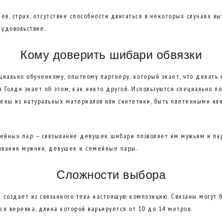
ев, страх, отсутствие способности двигаться в некоторых случаях в
 удовольствие.
Кому доверить шибари обвязки
иально обученному, опытному партнеру, который знает, что делать 
 Голди знает об этом, как никто другой. Используются специально 
нены из натуральных материалов или синтетики, быть плетенными ил
мейных пар – связывание девушек шибари позволяет им мужьям и па
зывания мужчин, девушек и семейные пары.
Сложности выбора
 создает из связанного тела настоящую композицию. Связаны могут б
ся веревка, длина которой варьируется от 10 до 14 метров.